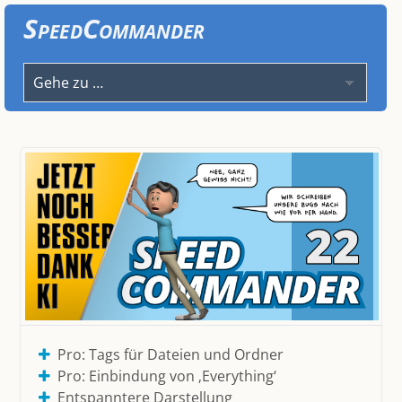
SpeedCommander
Pro: Tags für Dateien und Ordner
Dateimanager in Zweifenstertechnik
Pro: Einbindung von ‚Everything‘
Für Windows 7 bis 11 (32/64-bit)
Entspanntere Darstellung
Vielfältig konfigurierbar & anpassbar