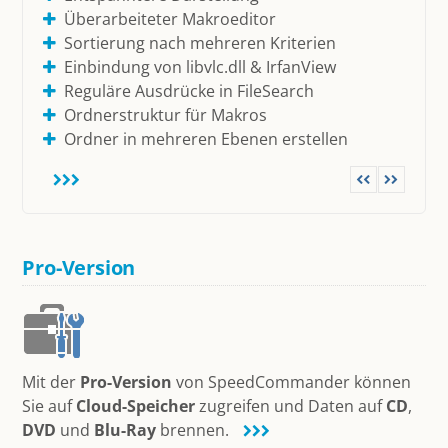
Überarbeiteter Makroeditor
Betrachter für 80+ Formate
Sortierung nach mehreren Kriterien
Unterstützung für 13 Archivformate
Einbindung von libvlc.dll & IrfanView
Zugriff auf FTP, FTP-SSL und SFTP
Reguläre Ausdrücke in FileSearch
Einbindung von Makros und AddIns
Ordnerstruktur für Makros
Pro: Zugriff auf Cloud-Speicher
Ordner in mehreren Ebenen erstellen
Pro: Brennen und ISO-Dateien
Pro-Version
Mit der
Pro-Version
von SpeedCommander können
Sie auf
Cloud-Speicher
zugreifen und Daten auf
CD
,
DVD
und
Blu-Ray
brennen.